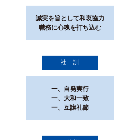
誠実を旨として和衷協力
職務に心魂を打ち込む
社 訓
一、自発実行
一、大和一致
一、互譲礼節