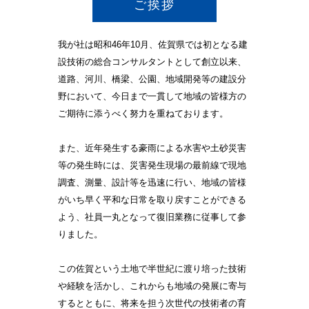
ご挨拶
我が社は昭和46年10月、佐賀県では初となる建
設技術の総合コンサルタントとして創立以来、
道路、河川、橋梁、公園、地域開発等の建設分
野において、今日まで一貫して地域の皆様方の
ご期待に添うべく努力を重ねております。
また、近年発生する豪雨による水害や土砂災害
等の発生時には、災害発生現場の最前線で現地
調査、測量、設計等を迅速に行い、地域の皆様
がいち早く平和な日常を取り戻すことができる
よう、社員一丸となって復旧業務に従事して参
りました。
この佐賀という土地で半世紀に渡り培った技術
や経験を活かし、これからも地域の発展に寄与
するとともに、将来を担う次世代の技術者の育